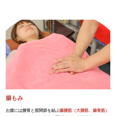
腸もみ
お腹には腰骨と股関節を結ぶ
腸腰筋（大腰筋、腸骨筋）