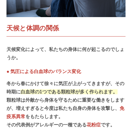
天候と体調の関係
天候変化によって、私たちの身体に何が起こるのでしょ
うか。
●
気圧による白血球のバランス変化
冬から春にかけて徐々に気圧が上がってきますが、その
時期に
白血球の1つである顆粒球が多く作られます。
顆粒球は外敵から身体を守るために重要な働きをします
が、増えすぎると今度は私たち自身の身体を攻撃し、
免
疫系異常
をもたらします。
その代表例がアレルギーの一種である
花粉症
です。