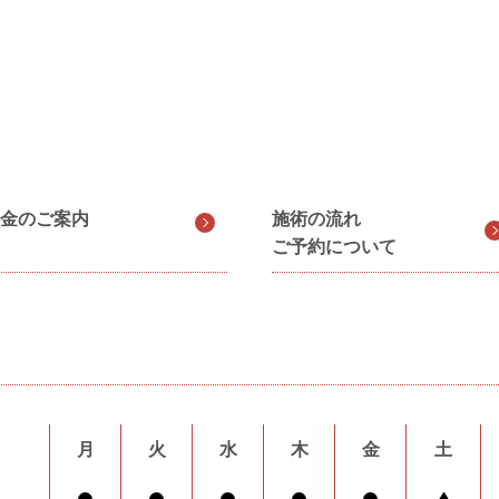
金のご案内
施術の流れ
ご予約について
月
火
水
木
金
土