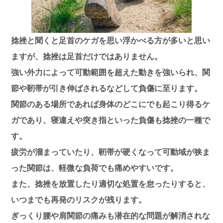
捻挫と聞くと足首のケガを思い浮かべる方が多いと思い
ますが、捻挫は足首だけではありません。
強い外力によって可動範囲を超えた動きを強いられ、関
節や靭帯が引き伸ばされるなどして負傷に至ります。
関節のある場所であれば身体のどこにでも起こり得るケ
ガであり、寝違えや突き指といった負傷も捻挫の一種で
す。
疲労が溜まっていたり、靭帯が硬くなって可動域が狭ま
った関節は、軽微な負荷でも痛めやすいです。
また、捻挫を放置したり適切な処置を怠ったりすると、
いつまでも再発のリスクが残ります。
ぎっくり腰や肩関節の痛みも潜在的な問題が解消されな