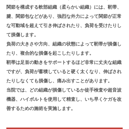
関節を構成する軟部組織（柔らかい組織）には、
靭帯
、
腱
、
関節包
などがあり、強烈な外力によって関節が正常
な可動域を超えて引き伸ばされたり、負荷を受けたりし
て損傷します。
負荷の大きさや方向、組織の状態によって靭帯が損傷し
たり、複合的な損傷を起こしたりします。
靭帯は足首の動きをサポートするほど非常に丈夫な組織
ですが、負荷が蓄積していると硬く太くなり、伸ばされ
たりしなくても損傷し、痛み出すことがあります。
当院では、どの組織が損傷しているか
徒手検査
や
超音波
機器
、
ハイボルト
を使用して精査し、いち早くケガを改
善するための施術を実施します。