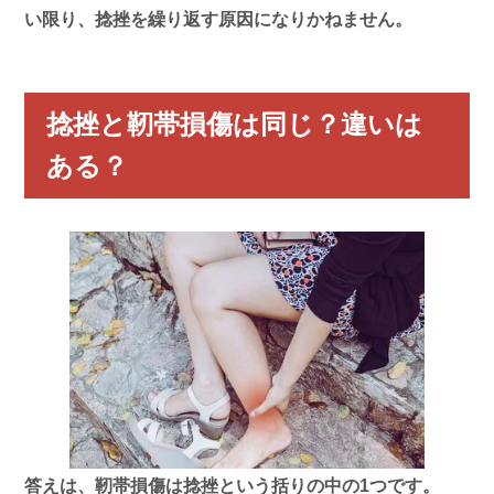
い限り、捻挫を繰り返す原因になりかねません。
捻挫と靭帯損傷は同じ？
違いは
ある？
答えは、
靭帯損傷は捻挫という括りの中の1つ
です。