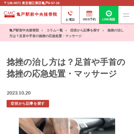
〒136-0071
東京都江東区亀戸6-57-16
お電話
WEB予約
LINE相談
亀戸駅前中央接骨院
コラム一覧
症状から記事を探す
捻挫の治し
方は？足首や手首の捻挫の応急処置・マッサージ
捻挫の治し方は？足首や手首の
捻挫の応急処置・マッサージ
2023.10.20
症状から記事を探す