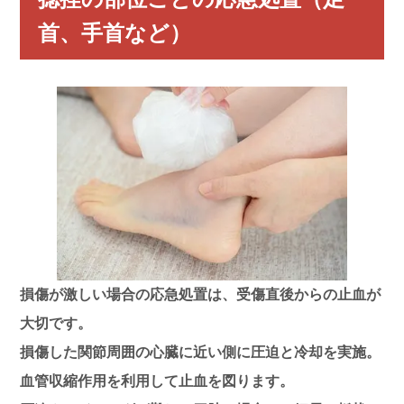
首、手首など）
損傷が激しい場合の応急処置は、
受傷直後からの止血
が
大切です。
損傷した関節周囲の心臓に近い側に
圧迫
と
冷却
を実施。
血管収縮作用を利用して止血を図ります。