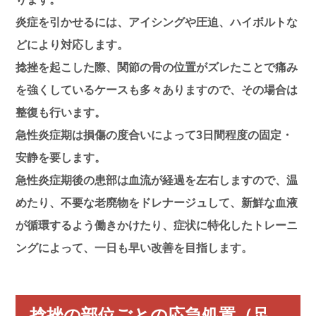
炎症を引かせるには、
アイシング
や
圧迫
、
ハイボルト
な
どにより対応します。
捻挫を起こした際、関節の骨の位置がズレたことで痛み
を強くしているケースも多々ありますので、その場合は
整復
も行います。
急性炎症期は損傷の度合いによって
3日間程度の固定・
安静
を要します。
急性炎症期後の患部は血流が経過を左右しますので、温
めたり、不要な老廃物をドレナージュして、新鮮な血液
が循環するよう働きかけたり、症状に特化したトレーニ
ングによって、一日も早い改善を目指します。
捻挫の部位ごとの応急処置
（足